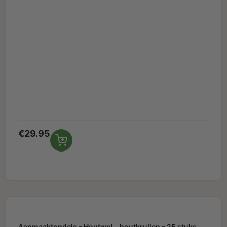
€
29.95
Aanmaaktondels – Houtwol – houtkrullen – 25 stuks