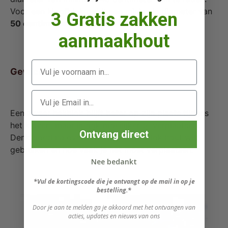
Voor een kloofblok geldt een minimale diameter van
3 Gratis zakken
50 centimeter.
aanmaakhout
Gewicht
Een zwaar hakblok blijft beter op zijn plaats tijdens
het kloven, maar is ook moeilijker te verplaatsen.
Ontvang direct
Denk goed na over waar je het hakblok hout wilt
gebruiken en hoe vaak je het moet verplaatsen.
Nee bedankt
*Vul de kortingscode die je ontvangt op de mail in op je
bestelling.*
Door je aan te melden ga je akkoord met het ontvangen van
acties, updates en nieuws van ons