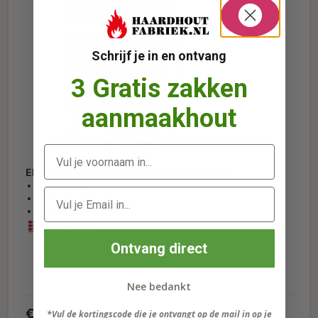
Schrijf je in en ontvang
3 Gratis zakken
aanmaakhout
Elzen Haardhout hele pallet ovengedroogd
Ovendroog
Gekloofd op 25 cm
Elzen haardhout
Uitverkocht
Ontvang direct
Nee bedankt
€
445.00
*Vul de kortingscode die je ontvangt op de mail in op je
Lees verder