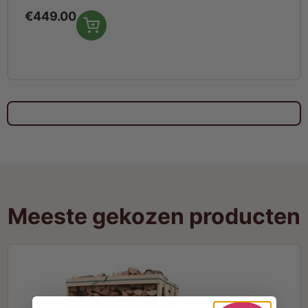
€
449.00
Meeste gekozen producten