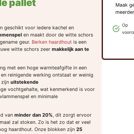
e pallet
Maak geb
meerdere
Op
en geschikt voor iedere kachel en
voorr
mmenspel
en maakt door de witte schors
angename geur.
Berken haardhout
is een
ruwe witte schors zeer
makkelijk aan te
ing met een hoge warmteafgifte in een
 en reinigende werking ontstaat er weinig
 zijn
uitstekende
lage vochtgehalte, wat kenmerkend is voor
r vlammenspel en minimale
ad van
minder dan 20%
, dit zorgt ervoor
maal zal stoken. Zo is het zo dat er veel
roog haardhout. Onze blokken zijn
25