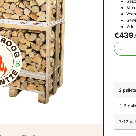
Gesc
Afme
Voch
Gewi
Volu
€
439
-
2 pallet
3-6 pall
7-12 pal