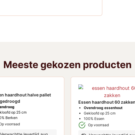
Meeste gekozen producten
en haardhout halve pallet
gedroogd
Essen haardhout 60 zakke
endroog
Ovendroog essenhout
kloofd op 25 cm
Gekloofd op 25 cm
0% Berken
100% Essen
Op voorraad
Op voorraad
Verwachtte levertijd aug