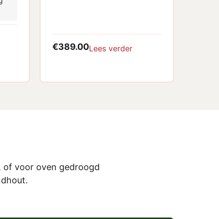
g
€
389.00
Lees verder
, of voor oven gedroogd
ndhout.