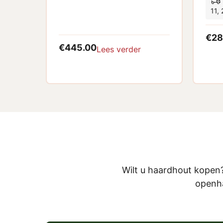
11,
€
28
€
445.00
Lees verder
Wilt u haardhout kopen
openha