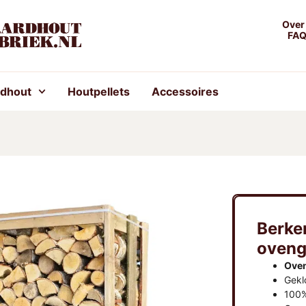
Over
FA
rdhout
Houtpellets
Accessoires
Berke
oveng
Ove
Gekl
100%