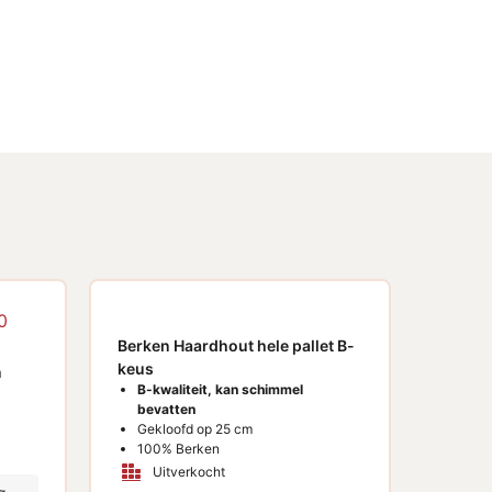
Berken Haardhout hele pallet B-
keus
n
B-kwaliteit, kan schimmel
bevatten
Gekloofd op 25 cm
100% Berken
Uitverkocht