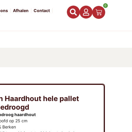
0
 ons
Afhalen
Contact
Q
n Haardhout hele pallet
edroogd
ndroog haardhout
oofd op 25 cm
 Berken