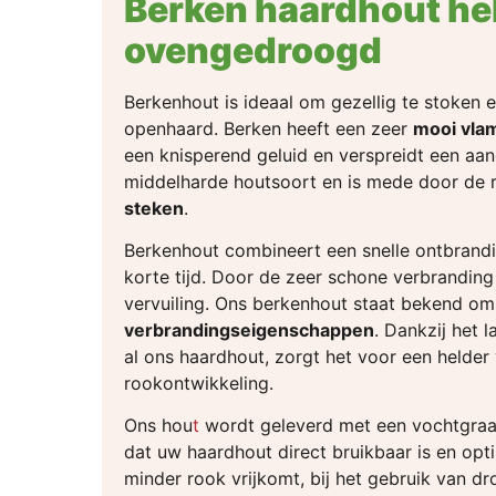
Berken haardhout hel
ovengedroogd
Berkenhout is ideaal om gezellig te stoken 
openhaard. Berken heeft een zeer
mooi vla
een knisperend geluid en verspreidt een a
middelharde houtsoort en is mede door de 
steken
.
Berkenhout combineert een snelle ontbrand
korte tijd. Door de zeer schone verbranding
vervuiling. Ons berkenhout staat bekend om
verbrandingseigenschappen
. Dankzij het 
al ons haardhout, zorgt het voor een helde
rookontwikkeling.
Ons hou
t
wordt geleverd met een vochtgra
dat uw haardhout direct bruikbaar is en opti
minder rook vrijkomt, bij het gebruik van d