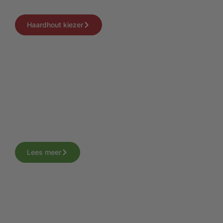
keuzehulp.
Haardhout kiezer
Gratis bezorging
Benieuwd hoe het hout geleverd wordt? Lees
alles over hoe wij het hout bezorgen aan
huis.
Lees meer