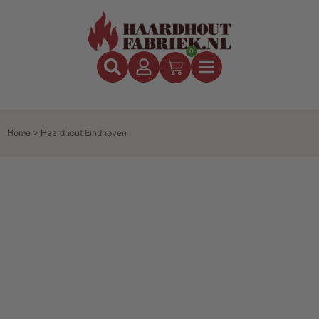
0
Home
>
Haardhout Eindhoven
Keuzehulp
Kies gemakkelijk het juiste haardhout voor
jouw type kachel en situatie door onze